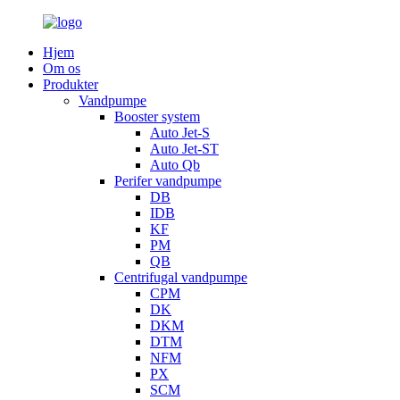
Hjem
Om os
Produkter
Vandpumpe
Booster system
Auto Jet-S
Auto Jet-ST
Auto Qb
Perifer vandpumpe
DB
IDB
KF
PM
QB
Centrifugal vandpumpe
CPM
DK
DKM
DTM
NFM
PX
SCM