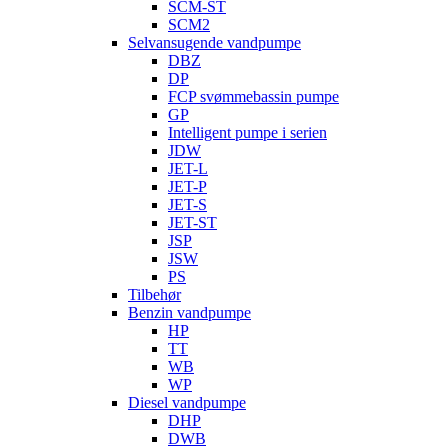
SCM-ST
SCM2
Selvansugende vandpumpe
DBZ
DP
FCP svømmebassin pumpe
GP
Intelligent pumpe i serien
JDW
JET-L
JET-P
JET-S
JET-ST
JSP
JSW
PS
Tilbehør
Benzin vandpumpe
HP
TT
WB
WP
Diesel vandpumpe
DHP
DWB