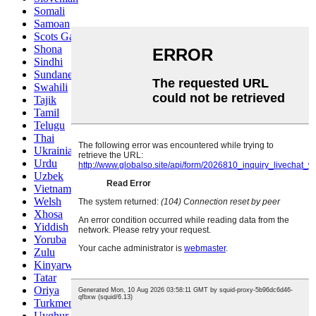
Somali
Samoan
Scots Gaelic
Shona
Sindhi
Sundanese
Swahili
Tajik
Tamil
Telugu
Thai
Ukrainian
Urdu
Uzbek
Vietnamese
Welsh
Xhosa
Yiddish
Yoruba
Zulu
Kinyarwanda
Tatar
Oriya
Turkmen
Uyghur