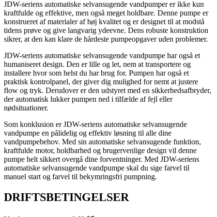
JDW-seriens automatiske selvansugende vandpumper er ikke kun
kraftfulde og effektive, men også meget holdbare. Denne pumpe er
konstrueret af materialer af høj kvalitet og er designet til at modstå
tidens prøve og give langvarig ydeevne. Dens robuste konstruktion
sikrer, at den kan klare de hårdeste pumpeopgaver uden problemer.
JDW-seriens automatiske selvansugende vandpumpe har også et
humaniseret design. Den er lille og let, nem at transportere og
installere hvor som helst du har brug for. Pumpen har også et
praktisk kontrolpanel, der giver dig mulighed for nemt at justere
flow og tryk. Derudover er den udstyret med en sikkerhedsafbryder,
der automatisk lukker pumpen ned i tilfælde af fejl eller
nødsituationer.
Som konklusion er JDW-seriens automatiske selvansugende
vandpumpe en pålidelig og effektiv løsning til alle dine
vandpumpebehov. Med sin automatiske selvansugende funktion,
kraftfulde motor, holdbarhed og brugervenlige design vil denne
pumpe helt sikkert overgå dine forventninger. Med JDW-seriens
automatiske selvansugende vandpumpe skal du sige farvel til
manuel start og farvel til bekymringsfri pumpning.
DRIFTSBETINGELSER