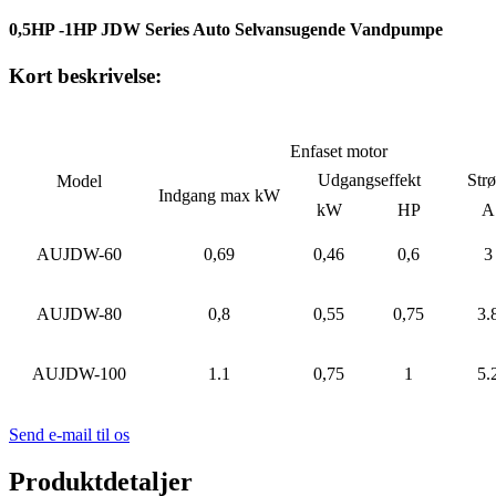
0,5HP -1HP JDW Series Auto Selvansugende Vandpumpe
Kort beskrivelse:
Enfaset motor
Udgangseffekt
Str
Model
Indgang max kW
kW
HP
A
AUJDW-60
0,69
0,46
0,6
3
AUJDW-80
0,8
0,55
0,75
3.
AUJDW-100
1.1
0,75
1
5.
Send e-mail til os
Produktdetaljer