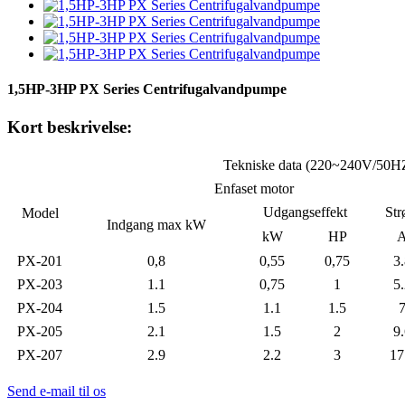
1,5HP-3HP PX Series Centrifugalvandpumpe
Kort beskrivelse:
Tekniske data (220~240V/50H
Enfaset motor
Udgangseffekt
St
Model
Indgang max kW
kW
HP
PX-201
0,8
0,55
0,75
3
PX-203
1.1
0,75
1
5
PX-204
1.5
1.1
1.5
PX-205
2.1
1.5
2
9
PX-207
2.9
2.2
3
17
Send e-mail til os