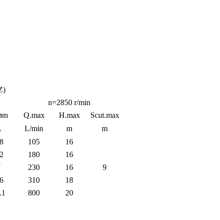
Z)
n=2850 r/min
røm
Q.max
H.max
Scut.max
A
L/min
m
m
.8
105
16
.2
180
16
7
230
16
9
.6
310
18
.1
800
20