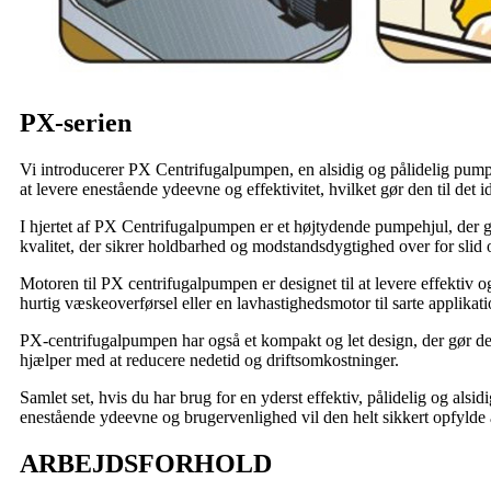
PX-serien
Vi introducerer PX Centrifugalpumpen, en alsidig og pålidelig pump
at levere enestående ydeevne og effektivitet, hvilket gør den til det id
I hjertet af PX Centrifugalpumpen er et højtydende pumpehjul, der gi
kvalitet, der sikrer holdbarhed og modstandsdygtighed over for slid og
Motoren til PX centrifugalpumpen er designet til at levere effektiv o
hurtig væskeoverførsel eller en lavhastighedsmotor til sarte applik
PX-centrifugalpumpen har også et kompakt og let design, der gør den
hjælper med at reducere nedetid og driftsomkostninger.
Samlet set, hvis du har brug for en yderst effektiv, pålidelig og al
enestående ydeevne og brugervenlighed vil den helt sikkert opfylde 
ARBEJDSFORHOLD