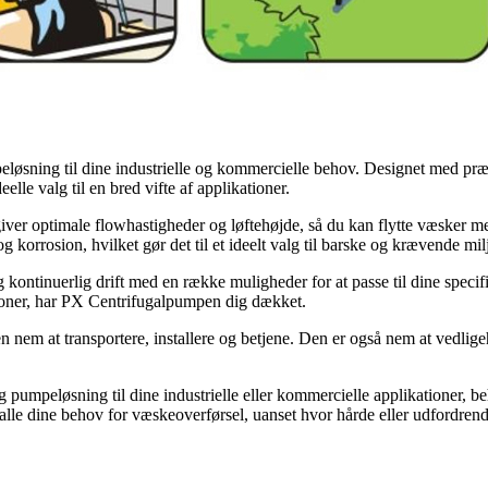
eløsning til dine industrielle og kommercielle behov. Designet med præ
eelle valg til en bred vifte af applikationer.
ver optimale flowhastigheder og løftehøjde, så du kan flytte væsker med
 korrosion, hvilket gør det til et ideelt valg til barske og krævende mil
g kontinuerlig drift med en række muligheder for at passe til dine speci
ationer, har PX Centrifugalpumpen dig dækket.
 nem at transportere, installere og betjene. Den er også nem at vedlig
sidig pumpeløsning til dine industrielle eller kommercielle applikatione
alle dine behov for væskeoverførsel, uanset hvor hårde eller udfordren