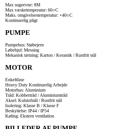
Max sugeevne: 8M
Max væsketemperatur: 60○C
Maks. omgivelsestemperatur: +40○C
Kontinuerlig pligt
PUMPE
Pumpehus: Støbejern
Løbehjul: Messing
Mekanisk tætning: Karton / Keramik / Rustfrit stål
MOTOR
Enkeltfase
Heavy Duty Kontinuerlig Arbejde
Motorhus: Aluminium
Tråd: Kobbertråd / Aluminiumtråd
Aksel: Kulstofstål / Rustfrit stål
Isolering: Klasse B / Klasse F
Beskyttelse: IP44 / IP54
Køling: Ekstern ventilation
BILLEDER AF PUMPE