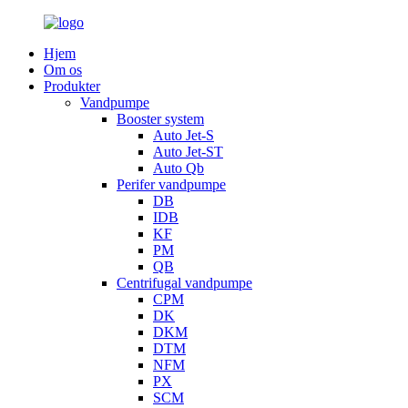
Hjem
Om os
Produkter
Vandpumpe
Booster system
Auto Jet-S
Auto Jet-ST
Auto Qb
Perifer vandpumpe
DB
IDB
KF
PM
QB
Centrifugal vandpumpe
CPM
DK
DKM
DTM
NFM
PX
SCM