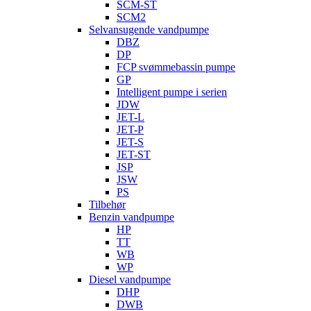
SCM-ST
SCM2
Selvansugende vandpumpe
DBZ
DP
FCP svømmebassin pumpe
GP
Intelligent pumpe i serien
JDW
JET-L
JET-P
JET-S
JET-ST
JSP
JSW
PS
Tilbehør
Benzin vandpumpe
HP
TT
WB
WP
Diesel vandpumpe
DHP
DWB