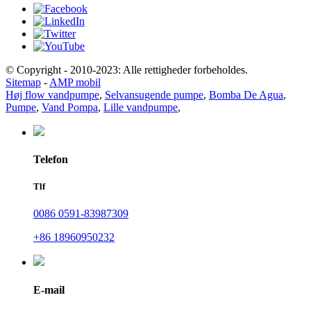
© Copyright - 2010-2023: Alle rettigheder forbeholdes.
Sitemap
-
AMP mobil
Høj flow vandpumpe
,
Selvansugende pumpe
,
Bomba De Agua
,
Pumpe
,
Vand Pompa
,
Lille vandpumpe
,
Telefon
Tlf
0086 0591-83987309
+86 18960950232
E-mail