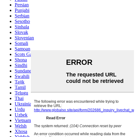
Persian
Punjabi
Serbian
Sesotho
Sinhala
Slovak
Slovenian
Somali
Samoan
Scots Gaelic
Shona
Sindhi
Sundanese
Swahili
Tajik
Tamil
Telugu
Thai
Ukrainian
Urdu
Uzbek
Vietnamese
Welsh
Xhosa
Yiddish