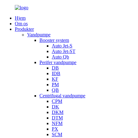
Hjem
Om os
Produkter
Vandpumpe
Booster system
Auto Jet-S
Auto Jet-ST
Auto Qb
Perifer vandpumpe
DB
IDB
KF
PM
QB
Centrifugal vandpumpe
CPM
DK
DKM
DTM
NFM
PX
SCM