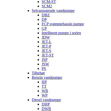
SCM-ST
SCM2
Selvansugende vandpumpe
DBZ
DP
FCP svømmebassin pumpe
GP
Intelligent pumpe i serien
JDW
JET-L
JET-P
JET-S
JET-ST
JSP
JSW
PS
Tilbehør
Benzin vandpumpe
HP
TT
WB
WP
Diesel vandpumpe
DHP
DWB