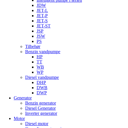
Intelligent pumpe i serien
JDW
JET-L
JET-P
JET-S
JET-ST
JSP
JSW
PS
Tilbehør
Benzin vandpumpe
HP
TT
WB
WP
Diesel vandpumpe
DHP
DWB
DWP
Generator
Benzin generator
Diesel Generator
Inverter generator
Motor
Diesel motor