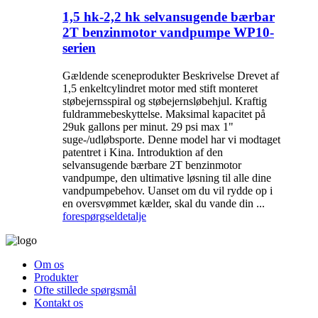
1,5 hk-2,2 hk selvansugende bærbar
2T benzinmotor vandpumpe WP10-
serien
Gældende sceneprodukter Beskrivelse Drevet af
1,5 enkeltcylindret motor med stift monteret
støbejernsspiral og støbejernsløbehjul. Kraftig
fuldrammebeskyttelse. Maksimal kapacitet på
29uk gallons per minut. 29 psi max 1"
suge-/udløbsporte. Denne model har vi modtaget
patentret i Kina. Introduktion af den
selvansugende bærbare 2T benzinmotor
vandpumpe, den ultimative løsning til alle dine
vandpumpebehov. Uanset om du vil rydde op i
en oversvømmet kælder, skal du vande din ...
forespørgsel
detalje
Om os
Produkter
Ofte stillede spørgsmål
Kontakt os