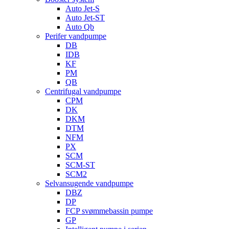
Auto Jet-S
Auto Jet-ST
Auto Qb
Perifer vandpumpe
DB
IDB
KF
PM
QB
Centrifugal vandpumpe
CPM
DK
DKM
DTM
NFM
PX
SCM
SCM-ST
SCM2
Selvansugende vandpumpe
DBZ
DP
FCP svømmebassin pumpe
GP