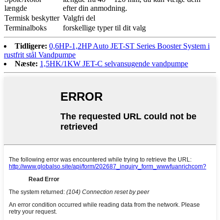
længde
efter din anmodning.
Termisk beskytter
Valgfri del
Terminalboks
forskellige typer til dit valg
Tidligere:
0,6HP-1,2HP Auto JET-ST Series Booster System i
rustfrit stål Vandpumpe
Næste:
1,5HK/1KW JET-C selvansugende vandpumpe