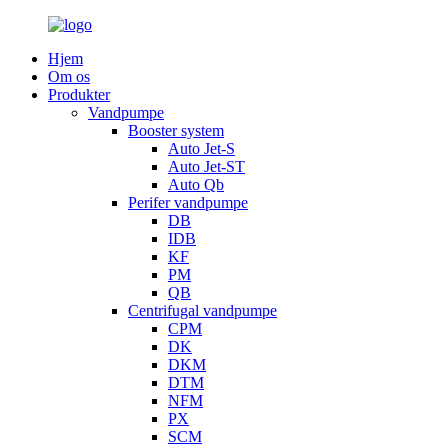
Hjem
Om os
Produkter
Vandpumpe
Booster system
Auto Jet-S
Auto Jet-ST
Auto Qb
Perifer vandpumpe
DB
IDB
KF
PM
QB
Centrifugal vandpumpe
CPM
DK
DKM
DTM
NFM
PX
SCM