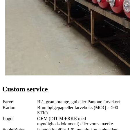
Custom service
Farve
Blå, grøn, orange, gul eller Pantone farvekort
Karton
Brun bølgepap eller farveboks (MOQ = 500
STK)
Logo
OEM (DIT MÆRKE med
myndighedsdokument) eller vores mærke
Spole/Rotor
længde fra 40 ~ 120 mm, du kan vælge dem