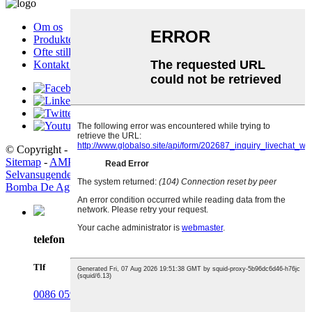
Om os
Produkter
Ofte stillede spørgsmål
Kontakt os
© Copyright - 2010-2023: Alle rettigheder forbeholdes.
Sitemap
-
AMP mobil
Selvansugende pumpe
,
Høj flow vandpumpe
,
Lille vandpumpe
,
Bomba De Agua
,
Pumpe
,
Vand Pompa
,
telefon
Tlf
0086 0591-83987309