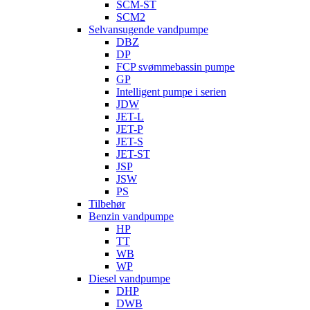
SCM-ST
SCM2
Selvansugende vandpumpe
DBZ
DP
FCP svømmebassin pumpe
GP
Intelligent pumpe i serien
JDW
JET-L
JET-P
JET-S
JET-ST
JSP
JSW
PS
Tilbehør
Benzin vandpumpe
HP
TT
WB
WP
Diesel vandpumpe
DHP
DWB