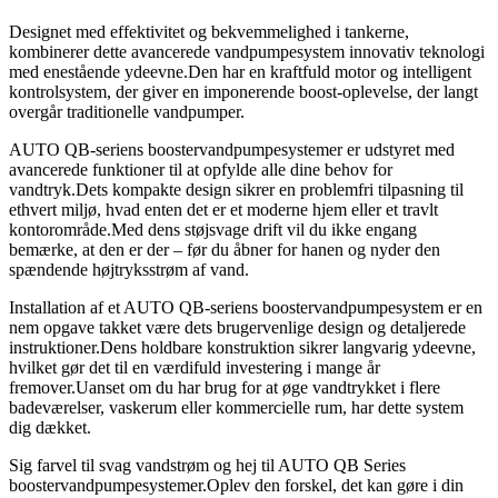
Designet med effektivitet og bekvemmelighed i tankerne,
kombinerer dette avancerede vandpumpesystem innovativ teknologi
med enestående ydeevne.Den har en kraftfuld motor og intelligent
kontrolsystem, der giver en imponerende boost-oplevelse, der langt
overgår traditionelle vandpumper.
AUTO QB-seriens boostervandpumpesystemer er udstyret med
avancerede funktioner til at opfylde alle dine behov for
vandtryk.Dets kompakte design sikrer en problemfri tilpasning til
ethvert miljø, hvad enten det er et moderne hjem eller et travlt
kontorområde.Med dens støjsvage drift vil du ikke engang
bemærke, at den er der – før du åbner for hanen og nyder den
spændende højtryksstrøm af vand.
Installation af et AUTO QB-seriens boostervandpumpesystem er en
nem opgave takket være dets brugervenlige design og detaljerede
instruktioner.Dens holdbare konstruktion sikrer langvarig ydeevne,
hvilket gør det til en værdifuld investering i mange år
fremover.Uanset om du har brug for at øge vandtrykket i flere
badeværelser, vaskerum eller kommercielle rum, har dette system
dig dækket.
Sig farvel til svag vandstrøm og hej til AUTO QB Series
boostervandpumpesystemer.Oplev den forskel, det kan gøre i din