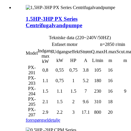
1,5HP-3HP PX Series
Centrifugalvandpumpe
Tekniske data (220~240V/50HZ)
Enfaset motor
n=2850 r/min
Indgang
Udgangseffekt
Strøm
Q.max
H.max
Scut.m
Model
max
kW
HP
A
L/min
m
m
kW
PX-
0,8
0,55
0,75
3.8
105
16
201
PX-
1.1
0,75
1
5.2
180
16
203
PX-
1.5
1.1
1.5
7
230
16
9
204
PX-
2.1
1.5
2
9.6
310
18
205
PX-
2.9
2.2
3
17.1
800
20
207
forespørgsel
detalje