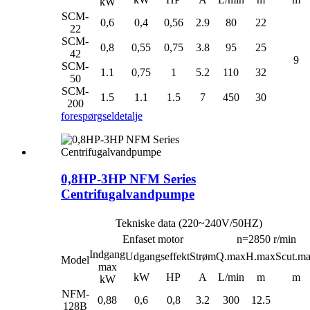
kW
SCM-
0,6
0,4
0,56
2.9
80
22
22
SCM-
0,8
0,55
0,75
3.8
95
25
42
9
SCM-
1.1
0,75
1
5.2
110
32
50
SCM-
1.5
1.1
1.5
7
450
30
200
forespørgsel
detalje
0,8HP-3HP NFM Series
Centrifugalvandpumpe
Tekniske data (220~240V/50HZ)
Enfaset motor
n=2850 r/min
Indgang
Udgangseffekt
Strøm
Q.max
H.max
Scut.m
Model
max
kW
HP
A
L/min
m
m
kW
NFM-
0,88
0,6
0,8
3.2
300
12.5
128B