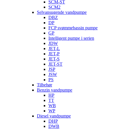
SCM-ST
SCM2
Selvansugende vandpumpe
DBZ
DP
FCP svømmebassin pumpe
GP
Intelligent pumpe i serien
JDW
JET-L
JET-P
JET-S
JET-ST
JSP
JSW
PS
Tilbehør
Benzin vandpumpe
HP
TT
WB
WP
Diesel vandpumpe
DHP
DWB