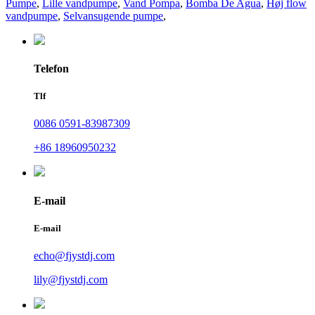
Pumpe
,
Lille vandpumpe
,
Vand Pompa
,
Bomba De Agua
,
Høj flow
vandpumpe
,
Selvansugende pumpe
,
Telefon
Tlf
0086 0591-83987309
+86 18960950232
E-mail
E-mail
echo@fjystdj.com
lily@fjystdj.com