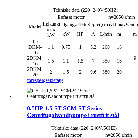
Tekniske data (220~240V/50HZ)
Enfaset motor
n=2850 r/min
Indgang
Udgangseffekt
Strøm
Q.max
H.max
Scut.
Model
max
kW
HP
A
L/min
m
m
kW
1,5
DKM-
1.1
0,75
1
5.2
260
16
16
2DKM-
9
1.5
1.1
1.5
7
350
16
16
2DKM-
2
1.5
2
9.6
380
20
20
forespørgsel
detalje
0,5HP-1,5 ST SCM-ST Series
Centrifugalvandpumpe i rustfrit stål
Tekniske data (220~240V/50HZ)
Enfaset motor
n=2850 r/min