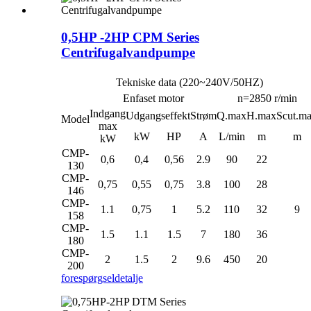
0,5HP -2HP CPM Series
Centrifugalvandpumpe
Tekniske data (220~240V/50HZ)
Enfaset motor
n=2850 r/min
Indgang
Udgangseffekt
Strøm
Q.max
H.max
Scut.m
Model
max
kW
HP
A
L/min
m
m
kW
CMP-
0,6
0,4
0,56
2.9
90
22
130
CMP-
0,75
0,55
0,75
3.8
100
28
146
CMP-
1.1
0,75
1
5.2
110
32
9
158
CMP-
1.5
1.1
1.5
7
180
36
180
CMP-
2
1.5
2
9.6
450
20
200
forespørgsel
detalje