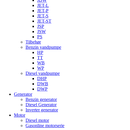
JDW
JET-L
JET-P
JET-S
JET-ST
JSP
JSW
PS
Tilbehør
Benzin vandpumpe
HP
TT
WB
WP
Diesel vandpumpe
DHP
DWB
DWP
Generator
Benzin generator
Diesel Generator
Inverter generator
Motor
Diesel motor
Gasonline motorserie