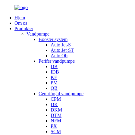
Hjem
Om os
Produkter
Vandpumpe
Booster system
Auto Jet-S
Auto Jet-ST
Auto Qb
Perifer vandpumpe
DB
IDB
KF
PM
QB
Centrifugal vandpumpe
CPM
DK
DKM
DTM
NFM
PX
SCM