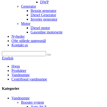
DWP
Generator
Benzin generator
Diesel Generator
Inverter generator
Motor
Diesel motor
Gasonline motorserie
Nyheder
Ofte stillede spørgsmål
Kontakt os
English
Hjem
Produkter
Vandpumpe
Centrifugal vandpumpe
Kategorier
Vandpumpe
Booster system
Auto Jet-S