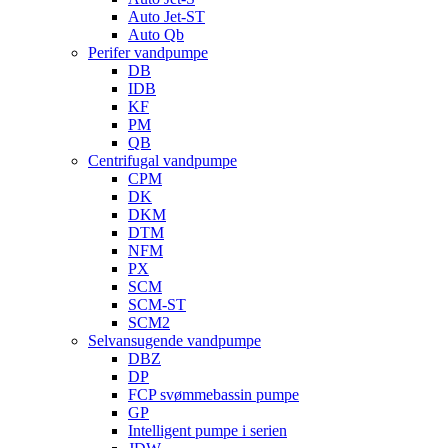
Auto Jet-ST
Auto Qb
Perifer vandpumpe
DB
IDB
KF
PM
QB
Centrifugal vandpumpe
CPM
DK
DKM
DTM
NFM
PX
SCM
SCM-ST
SCM2
Selvansugende vandpumpe
DBZ
DP
FCP svømmebassin pumpe
GP
Intelligent pumpe i serien