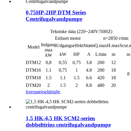
0,75HP-2HP DTM Series
Centrifugalvandpumpe
Tekniske data (220~240V/50HZ)
Enfaset motor
n=2850 r/min
Indgang
Udgangseffekt
Strøm
Q.max
H.max
Scut.
Model
max
kW
HP
A
L/min
m
m
kW
DTM12
0,8
0,55
0,75
3.8
200
12
DTM16
1.1
0,75
1
4.8
200
18
8
DTM18
1.5
1.1
1.5
6.6
420
18
DTM20
2
1.5
2
8.8
480
20
forespørgsel
detalje
1,5 HK-4,5 HK SCM2-serien
dobbelttrins centrifugalvandpumpe