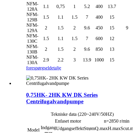
NFM-
1.1
0,75
1
5.2
400
13.7
128A
NFM-
1.5
1.1
1.5
7
400
15
129B
NFM-
2
1.5
2
9.6
450
15
9
129A
NFM-
1.5
1.1
1.5
7
600
12
130C
NFM-
2
1.5
2
9.6
850
13
130B
NFM-
2.9
2.2
3
13.9
1000
15
130A
forespørgsel
detalje
0,75HK- 2HK KW DK Series
Centrifugalvandpumpe
Tekniske data (220~240V/50HZ)
Enfaset motor
n=2850 r/min
Indgang
Udgangseffekt
Strøm
Q.max
H.max
Scut.
Model
max