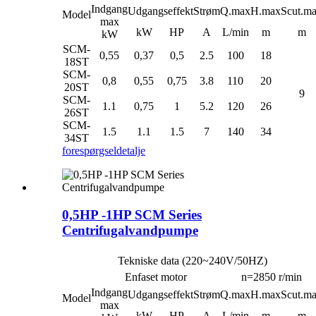
Indgang
Udgangseffekt
Strøm
Q.max
H.max
Scut.m
Model
max
kW
HP
A
L/min
m
m
kW
SCM-
0,55
0,37
0,5
2.5
100
18
18ST
SCM-
0,8
0,55
0,75
3.8
110
20
20ST
9
SCM-
1.1
0,75
1
5.2
120
26
26ST
SCM-
1.5
1.1
1.5
7
140
34
34ST
forespørgsel
detalje
0,5HP -1HP SCM Series
Centrifugalvandpumpe
Tekniske data (220~240V/50HZ)
Enfaset motor
n=2850 r/min
Indgang
Udgangseffekt
Strøm
Q.max
H.max
Scut.m
Model
max
kW
HP
A
L/min
m
m