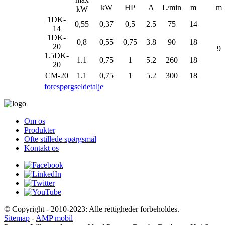
kW
HP
A
L/min
m
m
kW
1DK-
0,55
0,37
0,5
2.5
75
14
14
1DK-
0,8
0,55
0,75
3.8
90
18
20
9
1.5DK-
1.1
0,75
1
5.2
260
18
20
CM-20
1.1
0,75
1
5.2
300
18
forespørgsel
detalje
Om os
Produkter
Ofte stillede spørgsmål
Kontakt os
© Copyright - 2010-2023: Alle rettigheder forbeholdes.
Sitemap
-
AMP mobil