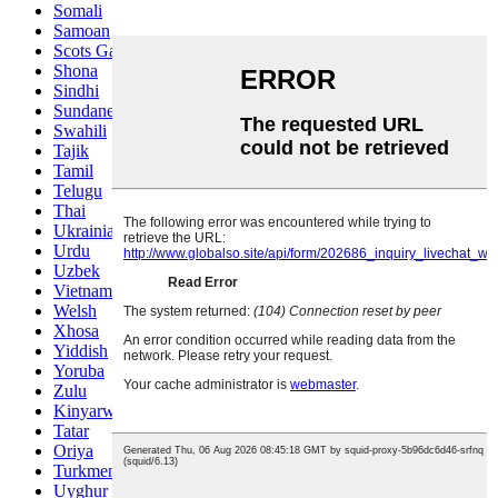
Somali
Samoan
Scots Gaelic
Shona
Sindhi
Sundanese
Swahili
Tajik
Tamil
Telugu
Thai
Ukrainian
Urdu
Uzbek
Vietnamese
Welsh
Xhosa
Yiddish
Yoruba
Zulu
Kinyarwanda
Tatar
Oriya
Turkmen
Uyghur