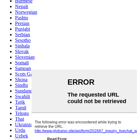
Burmese
Nepali
Norwegian
Pashto
Persian
Punjabi
Serbian
Sesotho
Sinhala
Slovak
Slovenian
Somali
Samoan
Scots Gaelic
Shona
Sindhi
Sundanese
Swahili
Tajik
Tamil
Telugu
Thai
Ukrainian
Urdu
Uzbek