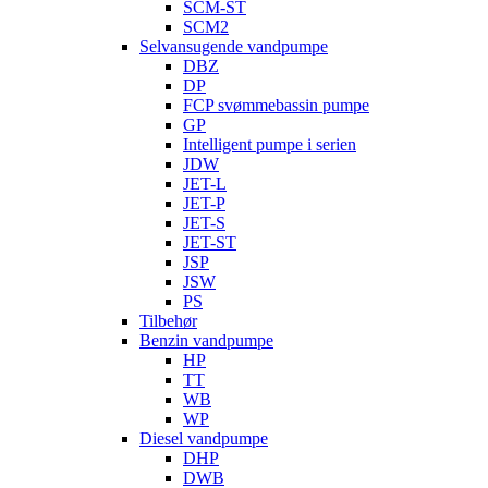
SCM-ST
SCM2
Selvansugende vandpumpe
DBZ
DP
FCP svømmebassin pumpe
GP
Intelligent pumpe i serien
JDW
JET-L
JET-P
JET-S
JET-ST
JSP
JSW
PS
Tilbehør
Benzin vandpumpe
HP
TT
WB
WP
Diesel vandpumpe
DHP
DWB