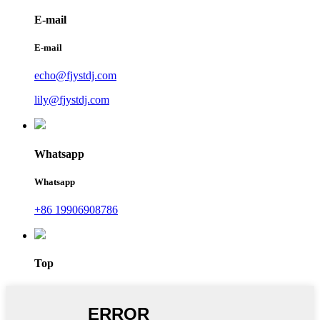
E-mail
E-mail
echo@fjystdj.com
lily@fjystdj.com
Whatsapp
Whatsapp
+86 19906908786
Top