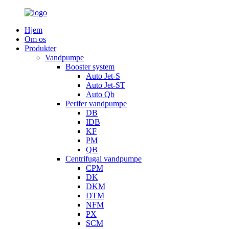
Hjem
Om os
Produkter
Vandpumpe
Booster system
Auto Jet-S
Auto Jet-ST
Auto Qb
Perifer vandpumpe
DB
IDB
KF
PM
QB
Centrifugal vandpumpe
CPM
DK
DKM
DTM
NFM
PX
SCM