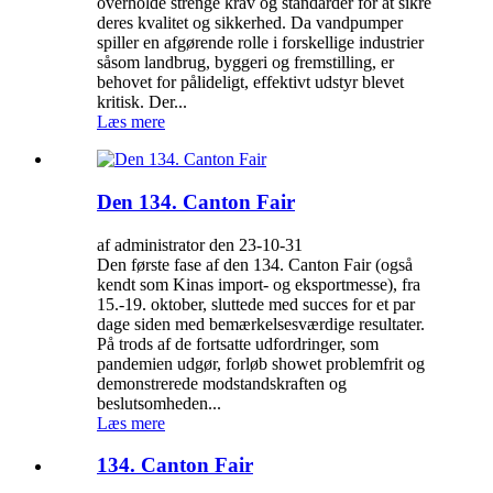
overholde strenge krav og standarder for at sikre
deres kvalitet og sikkerhed. Da vandpumper
spiller en afgørende rolle i forskellige industrier
såsom landbrug, byggeri og fremstilling, er
behovet for pålideligt, effektivt udstyr blevet
kritisk. Der...
Læs mere
Den 134. Canton Fair
af administrator den 23-10-31
Den første fase af den 134. Canton Fair (også
kendt som Kinas import- og eksportmesse), fra
15.-19. oktober, sluttede med succes for et par
dage siden med bemærkelsesværdige resultater.
På trods af de fortsatte udfordringer, som
pandemien udgør, forløb showet problemfrit og
demonstrerede modstandskraften og
beslutsomheden...
Læs mere
134. Canton Fair